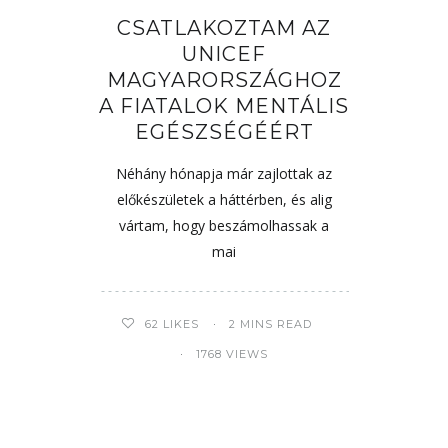
CSATLAKOZTAM AZ
UNICEF
MAGYARORSZÁGHOZ
A FIATALOK MENTÁLIS
EGÉSZSÉGÉÉRT
Néhány hónapja már zajlottak az
előkészületek a háttérben, és alig
vártam, hogy beszámolhassak a
mai
62
LIKES
2 MINS READ
1768 VIEWS