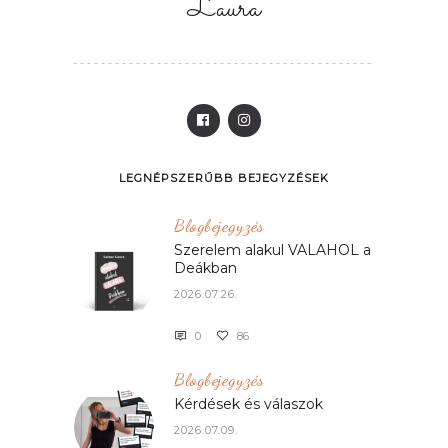
Laura
LEGNÉPSZERŰBB BEJEGYZÉSEK
Blogbejegyzés
Szerelem alakul VALAHOL a
Deákban
2026.07.26.
0
86
Blogbejegyzés
Kérdések és válaszok
2026.07.09.