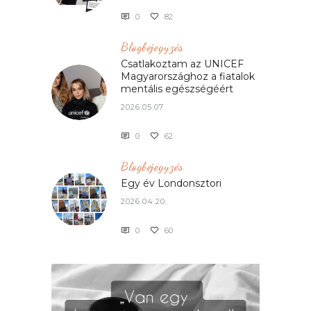
0
82
Blogbejegyzés
Csatlakoztam az UNICEF
Magyarországhoz a fiatalok
mentális egészségéért
2026.05.07.
0
62
Blogbejegyzés
Egy év Londonsztori
2026.04.20.
0
60