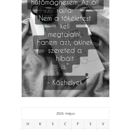
2026. május
H
K
S
C
P
S
V