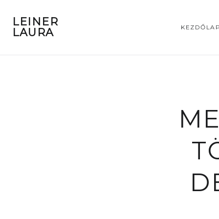
LEINER
KEZDŐLA
LAURA
ME
T
D