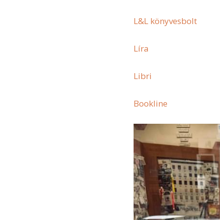
L&L könyvesbolt
Líra
Libri
Bookline