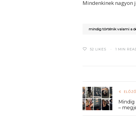
Mindenkinek nagyon jó
mindig történik valami a 
52
LIKES
1 MIN REA
ELŐZŐ
Mindig
– megje