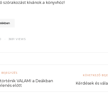
 szórakozást kívánok a könyvhöz!
deákban
D
3691 VIEWS
 BEJEGYZÉS
KÖVETKEZŐ BEJ
 történik VALAMI a Deákban
Kérdések és vála
lenés előtt