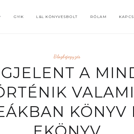
P
GYIK
L&L KÖNYVESBOLT
RÓLAM
KAPCS
Blogbejegyzés
GJELENT A MIN
ÖRTÉNIK VALAMI
EÁKBAN KÖNYV 
EKÖNYV