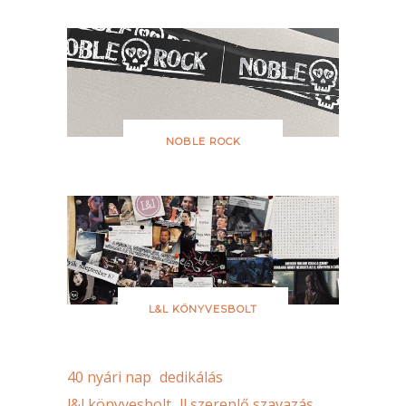
NOBLE ROCK
L&L KÖNYVESBOLT
40 nyári nap
dedikálás
l&l könyvesbolt
ll szereplő szavazás