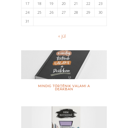
17
18
19
20
21
22
23
24
25
26
27
28
29
30
31
« júl
MINDIG TÖRTÉNIK VALAMI A
DEÁKBAN