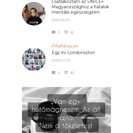
Csatlakoztam az UNICEF
Magyarországhoz a fiatalok
mentális egészségéért
2026.05.07.
0
62
Blogbejegyzés
Egy év Londonsztori
2026.04.20.
0
60