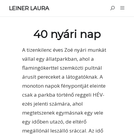
LEINER LAURA
40 nyári nap
A tizenkilenc éves Zoé nyári munkát
vállal egy állatparkban, ahol a
flamingókerttel szemközti pultnál
árusít pereceket a látogatóknak. A
monoton napok fénypontját eleinte
csak a parkba történő reggeli HÉV-
ezés jelenti számára, ahol
megtetszenek egymásnak egy vele
egy időben utazó, de eltérő
megállónál leszálló sráccal. Az idő