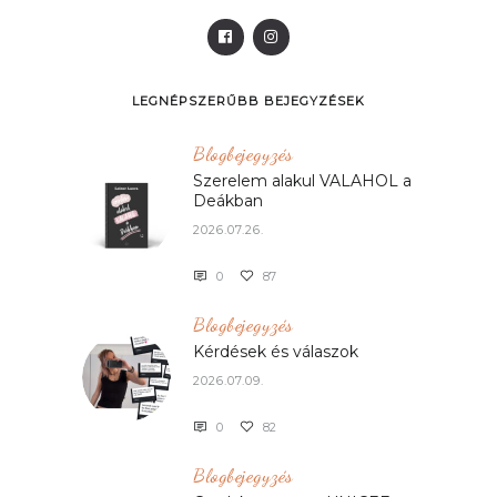
LEGNÉPSZERŰBB BEJEGYZÉSEK
Blogbejegyzés
Szerelem alakul VALAHOL a
Deákban
2026.07.26.
0
87
Blogbejegyzés
Kérdések és válaszok
2026.07.09.
0
82
Blogbejegyzés