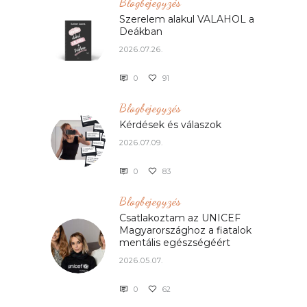
Blogbejegyzés
Szerelem alakul VALAHOL a
Deákban
2026.07.26.
0
91
Blogbejegyzés
Kérdések és válaszok
2026.07.09.
0
83
Blogbejegyzés
Csatlakoztam az UNICEF
Magyarországhoz a fiatalok
mentális egészségéért
2026.05.07.
0
62