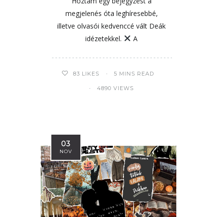
Hoztam egy bejegyzést a
megjelenés óta leghíresebbé,
illetve olvasói kedvenccé vált Deák
idézetekkel.
A
83
LIKES
5 MINS READ
4890 VIEWS
03
NOV