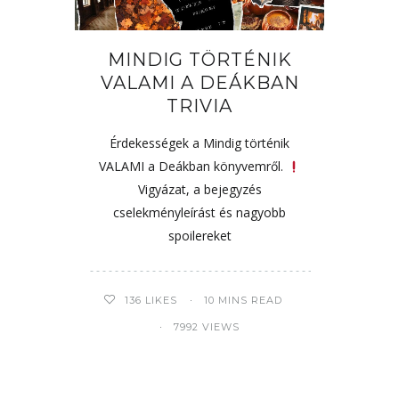
MINDIG TÖRTÉNIK
VALAMI A DEÁKBAN
TRIVIA
Érdekességek a Mindig történik
VALAMI a Deákban könyvemről.
Vigyázat, a bejegyzés
cselekményleírást és nagyobb
spoilereket
136
LIKES
10 MINS READ
7992 VIEWS