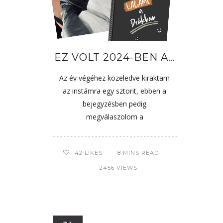
EZ VOLT 2024-BEN A…
Az év végéhez közeledve kiraktam
az instámra egy sztorit, ebben a
bejegyzésben pedig
megválaszolom a
42
LIKES
8 MINS READ
2456 VIEWS