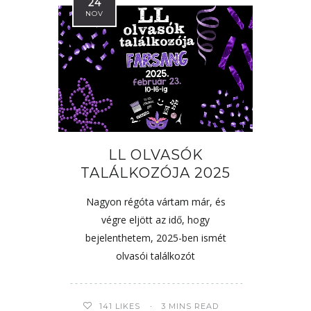
24
NOV
LL OLVASÓK
TALÁLKOZÓJA 2025
Nagyon régóta vártam már, és
végre eljött az idő, hogy
bejelenthetem, 2025-ben ismét
olvasói találkozót
141
LIKES
3 MINS READ