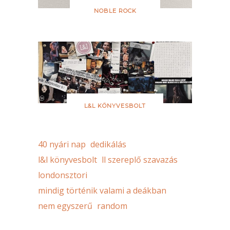
NOBLE ROCK
L&L KÖNYVESBOLT
40 nyári nap
dedikálás
l&l könyvesbolt
ll szereplő szavazás
londonsztori
mindig történik valami a deákban
nem egyszerű
random