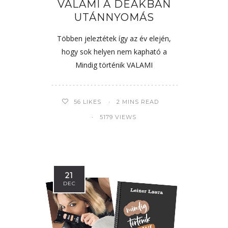
VALAMI A DEÁKBAN
UTÁNNYOMÁS
Többen jeleztétek így az év elején,
hogy sok helyen nem kapható a
Mindig történik VALAMI
56
LIKES
2 MINS READ
5179 VIEWS
21
DEC