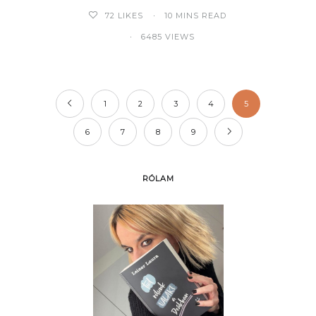
72
LIKES
10 MINS READ
6485 VIEWS
1
2
3
4
5
6
7
8
9
RÓLAM