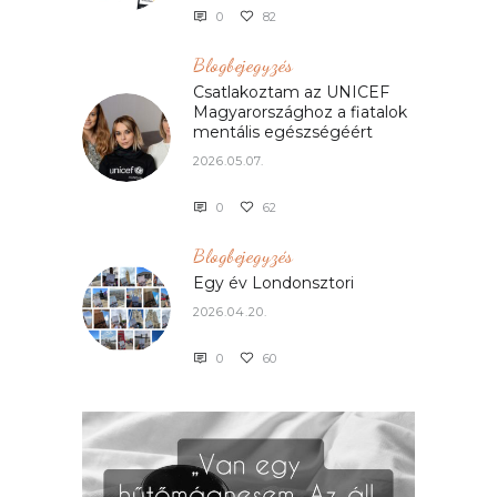
0
82
Blogbejegyzés
Csatlakoztam az UNICEF
Magyarországhoz a fiatalok
mentális egészségéért
2026.05.07.
0
62
Blogbejegyzés
Egy év Londonsztori
2026.04.20.
0
60