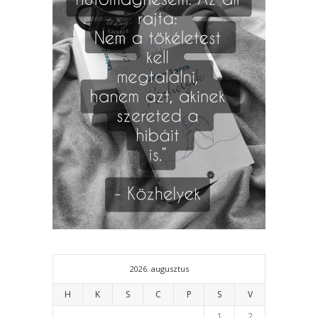
2026. augusztus
H
K
S
C
P
S
V
1
2