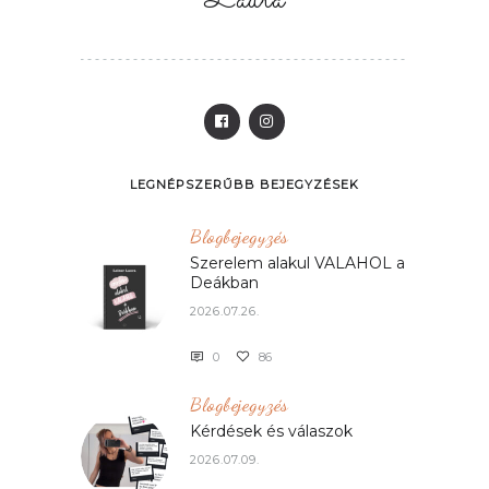
Laura
LEGNÉPSZERŰBB BEJEGYZÉSEK
Blogbejegyzés
Szerelem alakul VALAHOL a
Deákban
2026.07.26.
0
86
Blogbejegyzés
Kérdések és válaszok
2026.07.09.