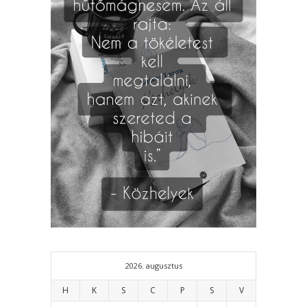
2026. augusztus
H
K
S
C
P
S
V