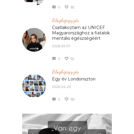
0
82
Blogbejegyzés
Csatlakoztam az UNICEF
Magyarországhoz a fiatalok
mentális egészségéért
2026.05.07.
0
62
Blogbejegyzés
Egy év Londonsztori
2026.04.20.
0
60