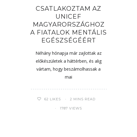
CSATLAKOZTAM AZ
UNICEF
MAGYARORSZÁGHOZ
A FIATALOK MENTÁLIS
EGÉSZSÉGÉÉRT
Néhány hónapja már zajlottak az
előkészületek a háttérben, és alig
vártam, hogy beszámolhassak a
mai
62
LIKES
2 MINS READ
1787 VIEWS