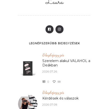
Laura
LEGNÉPSZERŰBB BEJEGYZÉSEK
Blogbejegyzés
Szerelem alakul VALAHOL a
Deákban
2026.07.26.
0
88
Blogbejegyzés
Kérdések és válaszok
2026.07.09.