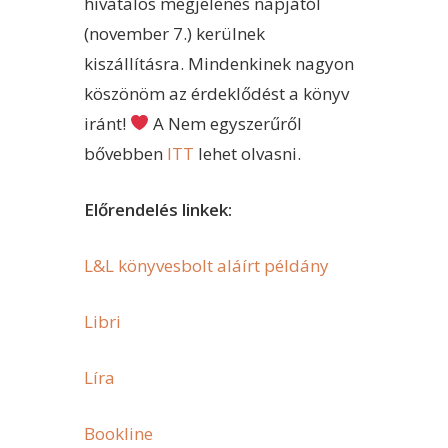
hivatalos megjelenés napjától
(november 7.) kerülnek
kiszállításra. Mindenkinek nagyon
köszönöm az érdeklődést a könyv
iránt!
A Nem egyszerűről
bővebben
ITT
lehet olvasni.
Előrendelés linkek:
L&L könyvesbolt aláírt példány
Libri
Líra
Bookline