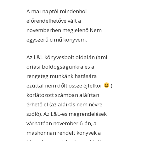
A mai naptól mindenhol
előrendelhetővé vált a
novemberben megjelenő Nem
egyszerű című könyvem.
Az L&L könyvesbolt oldalán (ami
óriási boldogságunkra és a
rengeteg munkánk hatására
ezúttal nem dőlt össze éjfélkor
)
korlátozott számban aláírtan
érhető el (az aláírás nem névre
szóló). Az L&L-es megrendelések
várhatóan november 6-án, a
máshonnan rendelt könyvek a