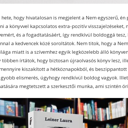
y hete, hogy hivatalosan is megjelent a Nem egyszerű, én
a könyvvel kapcsolatos extra-pozitív visszajelzéseket, 
vemért, és a fogadtatásáért, így rendkívül boldoggá tesz
zonnal a kedvencek közé soroltátok. Nem titok, hogy a Ne
ilága miatt is a szívemhez egyik legközelebb álló könyv
bben írtátok, hogy biztosan újraolvasós könyv lesz, ill
mennyire kiszakított a hétköznapokból, és beszippantott 
nagyobb elismerés, úgyhogy rendkívül boldog vagyok. Ill
hatására megtetszett a szerkesztői munka, ami szintén óri