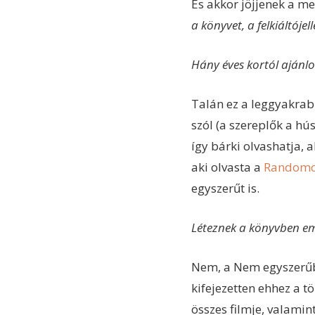
És akkor jöjjenek a me
a könyvet, a felkiáltóje
Hány éves kortól ajánlo
Talán ez a leggyakrab
szól (a szereplők a h
így bárki olvashatja, 
aki olvasta a
Randomo
egyszerűt is.
Léteznek a könyvben eml
Nem, a Nem egyszerűbe
kifejezetten ehhez a t
összes filmje, valamin