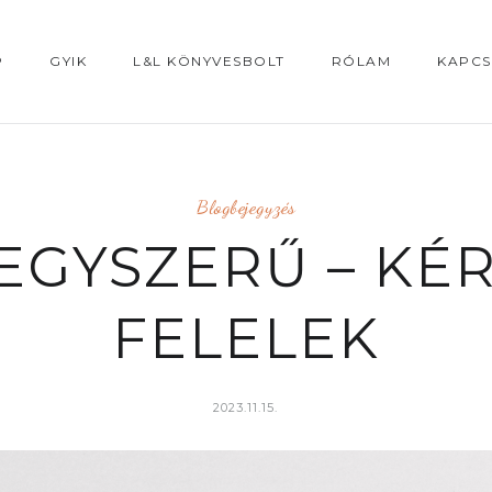
P
GYIK
L&L KÖNYVESBOLT
RÓLAM
KAPCS
Blogbejegyzés
EGYSZERŰ – KÉ
FELELEK
2023.11.15.