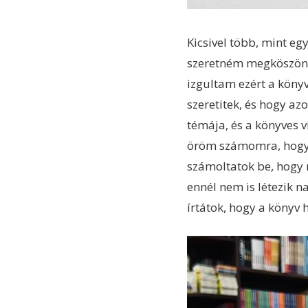
Kicsivel több, mint eg
szeretném megköszönni 
izgultam ezért a köny
szeretitek, és hogy a
témája, és a könyves v
öröm számomra, hogy tö
számoltatok be, hogy 
ennél nem is létezik 
írtátok, hogy a könyv 