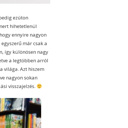
 pedig ezúton
mert hihetetlenül
, hogy ennyire nagyon
m egyszerű már csak a
em, így különösen nagy
etve a legtöbben arról
a világa. Azt hiszem
etve nagyon sokan
ási visszajelzés.