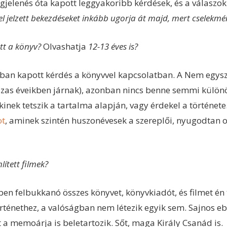
gjelenés óta kapott leggyakoribb kérdések, és a válaszok
llel jelzett bekezdéseket inkább ugorja át majd, mert cselekmé
tt a könyv?
Olvashatja
12-13 éves is?
ban kapott kérdés a könyvvel kapcsolatban. A Nem egyszer
úszas éveikben járnak), azonban nincs benne semmi külö
akinek tetszik a tartalma alapján, vagy érdekel a történet
t
, aminek szintén huszonévesek a szereplői, nyugodtan 
ített filmek?
n felbukkanó összes könyvet, könyvkiadót, és filmet én t
örténethez, a valóságban nem létezik egyik sem. Sajnos e
t a memoárja is beletartozik. Sőt, maga Király Csanád is.