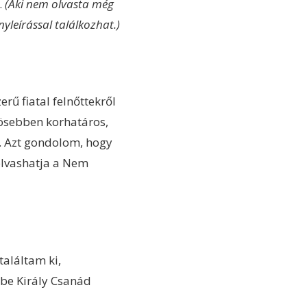
.
(Aki nem olvasta még
nyleírással találkozhat.)
ű fiatal felnőttekről
nösebben korhatáros,
e. Azt gondolom, hogy
olvashatja a Nem
aláltam ki,
bbe Király Csanád