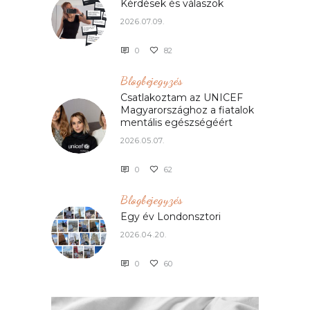
Kérdések és válaszok
2026.07.09.
0
82
Blogbejegyzés
Csatlakoztam az UNICEF
Magyarországhoz a fiatalok
mentális egészségéért
2026.05.07.
0
62
Blogbejegyzés
Egy év Londonsztori
2026.04.20.
0
60