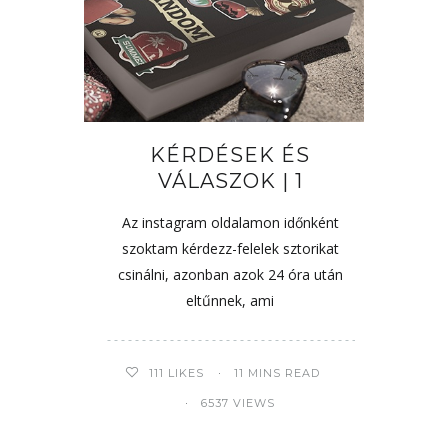
KÉRDÉSEK ÉS
VÁLASZOK | 1
Az instagram oldalamon időnként
szoktam kérdezz-felelek sztorikat
csinálni, azonban azok 24 óra után
eltűnnek, ami
111
LIKES
11 MINS READ
6537 VIEWS