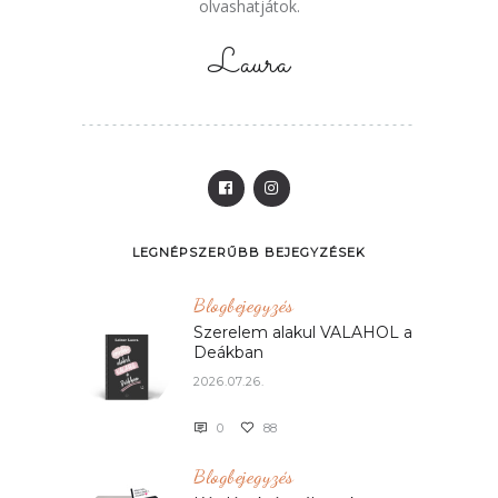
olvashatjátok.
Laura
LEGNÉPSZERŰBB BEJEGYZÉSEK
Blogbejegyzés
Szerelem alakul VALAHOL a
Deákban
2026.07.26.
0
88
Blogbejegyzés