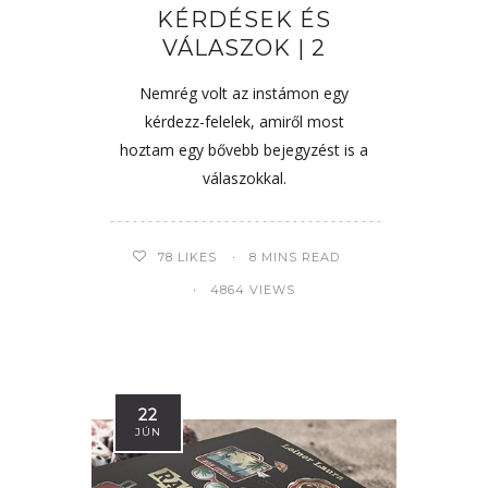
KÉRDÉSEK ÉS
VÁLASZOK | 2
Nemrég volt az instámon egy
kérdezz-felelek, amiről most
hoztam egy bővebb bejegyzést is a
válaszokkal.
78
LIKES
8 MINS READ
4864 VIEWS
22
JÚN