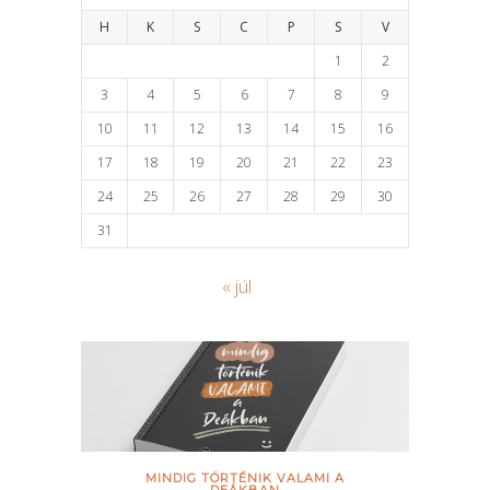
H
K
S
C
P
S
V
1
2
3
4
5
6
7
8
9
10
11
12
13
14
15
16
17
18
19
20
21
22
23
24
25
26
27
28
29
30
31
« júl
MINDIG TÖRTÉNIK VALAMI A
DEÁKBAN