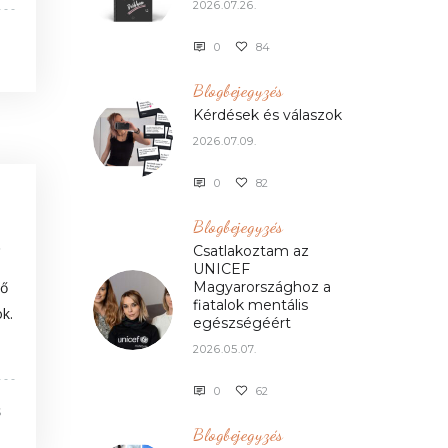
2026.07.26.
0
84
Blogbejegyzés
Kérdések és válaszok
2026.07.09.
0
82
Blogbejegyzés
S
Csatlakoztam az
UNICEF
Magyarországhoz a
dő
fiatalok mentális
k.
egészségéért
2026.05.07.
0
62
S
Blogbejegyzés