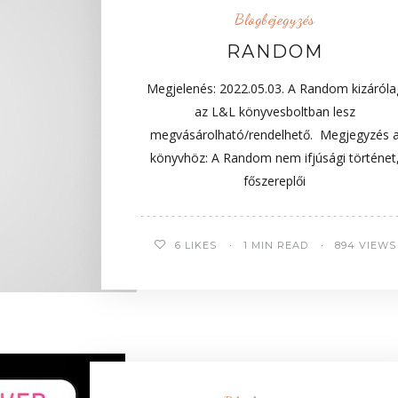
Blogbejegyzés
RANDOM
Megjelenés: 2022.05.03. A Random kizáróla
az L&L könyvesboltban lesz
megvásárolható/rendelhető. Megjegyzés 
könyvhöz: A Random nem ifjúsági történet
főszereplői
6
LIKES
1 MIN READ
894 VIEWS