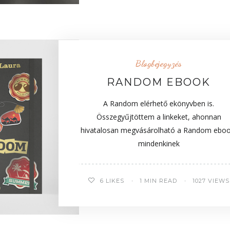
Blogbejegyzés
RANDOM EBOOK
A Random elérhető ekönyvben is.
Összegyűjtöttem a linkeket, ahonnan
hivatalosan megvásárolható a Random eboo
mindenkinek
6
LIKES
1 MIN READ
1027 VIEWS