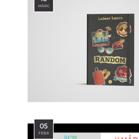
MÁRC
05
FEBR