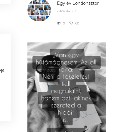
Egy év Londonsztori
2026.04.20.
0
60
ója