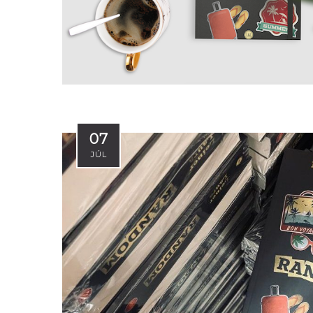
07
JÚL