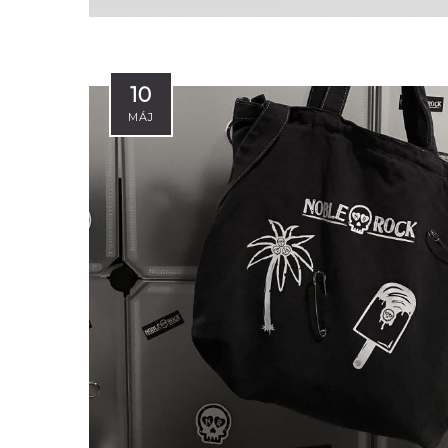
10
MÁJ