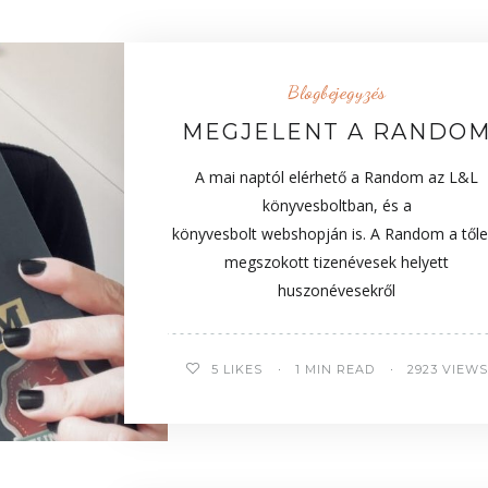
Blogbejegyzés
MEGJELENT A RANDO
A mai naptól elérhető a Random az L&L
könyvesboltban, és a
könyvesbolt webshopján is. A Random a től
megszokott tizenévesek helyett
huszonévesekről
5
LIKES
1 MIN READ
2923 VIEWS