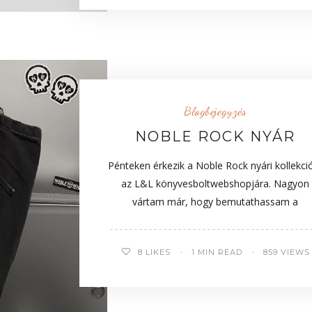
Blogbejegyzés
NOBLE ROCK NYÁR
Pénteken érkezik a Noble Rock nyári kollekci
az L&L könyvesboltwebshopjára. Nagyon
vártam már, hogy bemutathassam a
8
LIKES
1 MIN READ
859 VIEWS