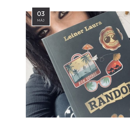
03
MÁJ