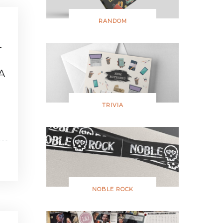
RANDOM
+
A
TRIVIA
NOBLE ROCK