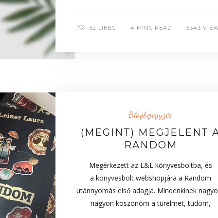
62
LIKES
4 MINS READ
5343 VIE
Blogbejegyzés
(MEGINT) MEGJELENT 
RANDOM
Megérkezett az L&L könyvesboltba, és
a könyvesbolt webshopjára a Random
utánnyomás első adagja. Mindenkinek nagyo
nagyon köszönöm a türelmet, tudom,