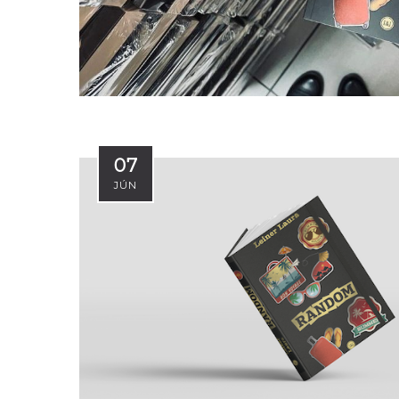
07
JÚN