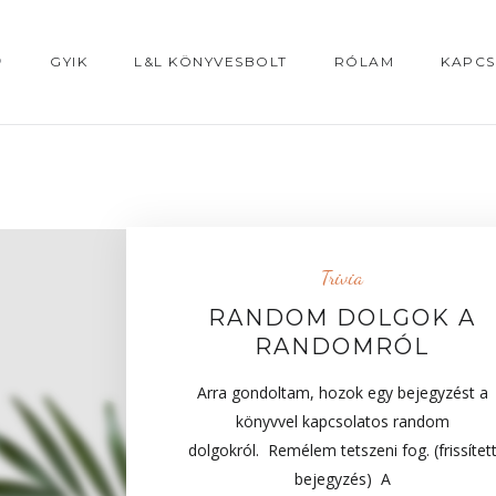
P
GYIK
L&L KÖNYVESBOLT
RÓLAM
KAPCS
Trivia
RANDOM DOLGOK A
RANDOMRÓL
Arra gondoltam, hozok egy bejegyzést a
könyvvel kapcsolatos random
dolgokról. Remélem tetszeni fog. (frissítet
bejegyzés) A