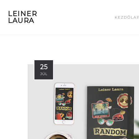
LEINER
KEZDŐLA
LAURA
25
JÚL