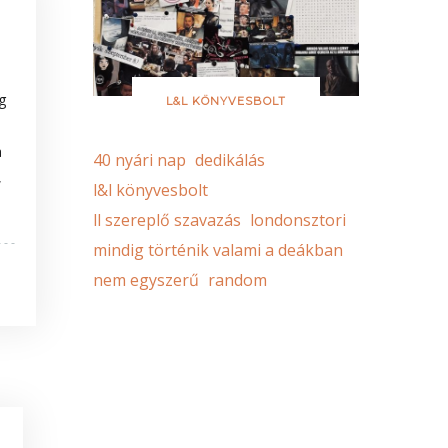
g
L&L KÖNYVESBOLT
a
40 nyári nap
dedikálás
,
l&l könyvesbolt
ll szereplő szavazás
londonsztori
mindig történik valami a deákban
nem egyszerű
random