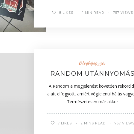
8
LIKES
1 MIN READ
757 VIEWS
Blogbejegyzés
RANDOM UTÁNNYOMÁ
A Random a megjelenést követően rekordi
alatt elfogyott, amiért végtelenül hálás vagyo
Természetesen már akkor
7
LIKES
2 MINS READ
767 VIEW