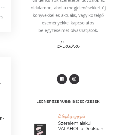
Mindenkit sok szeretettel üdvözlök az
oldalamon, ahol a megjelenésekkel, új
könyvekkel és aktuális, vagy közelgő
WS
eseményekkel kapcsolatos
bejegyzéseimet olvashatjátok.
Laura
A
LEGNÉPSZERŰBB BEJEGYZÉSEK
Blogbejegyzés
n-
Szerelem alakul
VALAHOL a Deákban