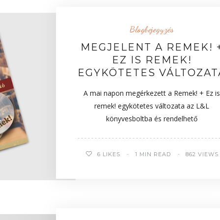
Blogbejegyzés
MEGJELENT A REMEK! 
EZ IS REMEK!
EGYKÖTETES VÁLTOZAT
A mai napon megérkezett a Remek! + Ez is
remek! egykötetes változata az L&L
könyvesboltba és rendelhető
6
LIKES
1 MIN READ
862 VIEWS