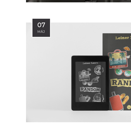
07
MÁJ