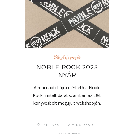
Blogbejegyzés
NOBLE ROCK 2023
NYÁR
A mai naptól újra elérhető a Noble
Rock limitált darabszámban az L&L
könyvesbolt megújult webshopján.
31
LIKES
2 MINS READ
2293 VIEWS