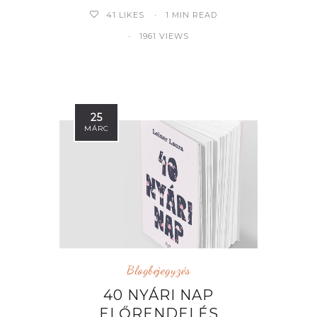
41
LIKES
1 MIN READ
1961 VIEWS
25
MÁRC
Blogbejegyzés
40 NYÁRI NAP
ELŐRENDELÉS