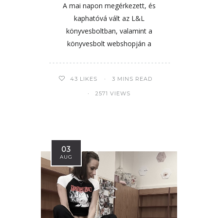
A mai napon megérkezett, és
kaphatóvá vált az L&L
könyvesboltban, valamint a
könyvesbolt webshopján a
43
LIKES
3 MINS READ
2571 VIEWS
03
AUG