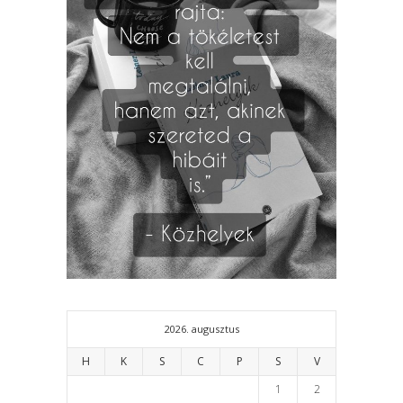
2026. augusztus
H
K
S
C
P
S
V
1
2