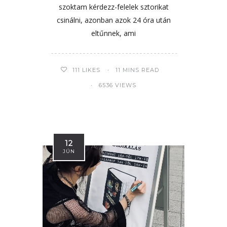
szoktam kérdezz-felelek sztorikat
csinálni, azonban azok 24 óra után
eltűnnek, ami
111
LIKES
11 MINS READ
6536 VIEWS
12
JÚN