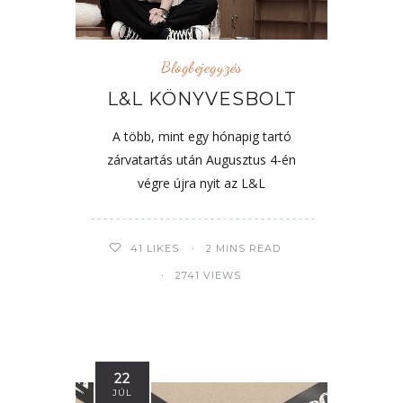
Blogbejegyzés
L&L KÖNYVESBOLT
A több, mint egy hónapig tartó
zárvatartás után Augusztus 4-én
végre újra nyit az L&L
41
LIKES
2 MINS READ
2741 VIEWS
22
JÚL