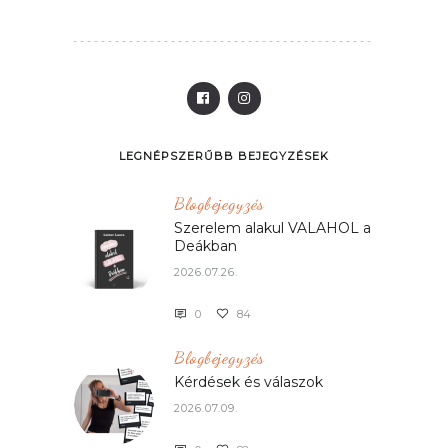
LEGNÉPSZERŰBB BEJEGYZÉSEK
Blogbejegyzés
Szerelem alakul VALAHOL a
Deákban
2026.07.26.
0
84
Blogbejegyzés
Kérdések és válaszok
2026.07.09.