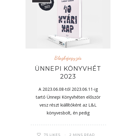
Blogbejegyzés
ÜNNEPI KÖNYVHÉT
2023
A 2023.06.08-tól 2023.06.11-ig
tartó Ünnepi Könyvhéten először
vesz részt kiállítóként az L&L
könyvesbolt, én pedig
75
LIKES
2 MINS READ