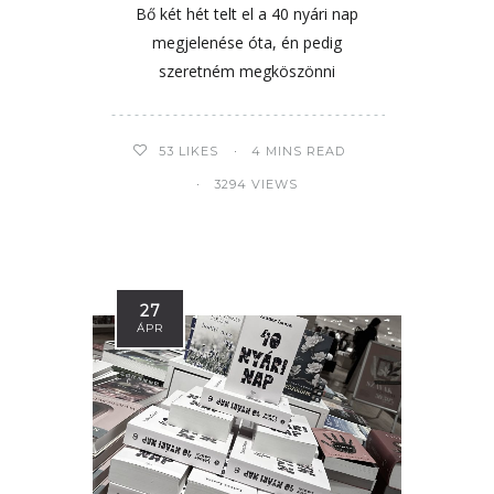
Bő két hét telt el a 40 nyári nap
megjelenése óta, én pedig
szeretném megköszönni
53
LIKES
4 MINS READ
3294 VIEWS
27
ÁPR