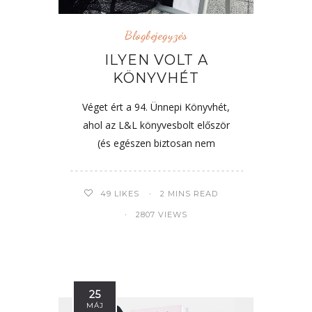
Blogbejegyzés
ILYEN VOLT A
KÖNYVHÉT
Véget ért a 94. Ünnepi Könyvhét,
ahol az L&L könyvesbolt először
(és egészen biztosan nem
49
LIKES
2 MINS READ
2807 VIEWS
25
MÁJ