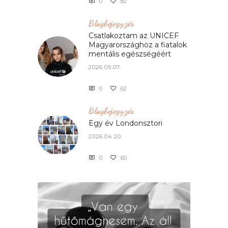
0
82
Blogbejegyzés
Csatlakoztam az UNICEF
Magyarországhoz a fiatalok
mentális egészségéért
2026.05.07.
0
62
Blogbejegyzés
Egy év Londonsztori
2026.04.20.
0
60