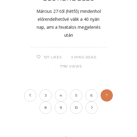
Március 27-től (hétfő) mindenhol
előrendelhetővé válik a 40 nyári
nap, ami a hivatalos megjelenés
után
107
LIKES
3 MINS READ
7781 VIEWS
3
4
5
6
7
8
9
10